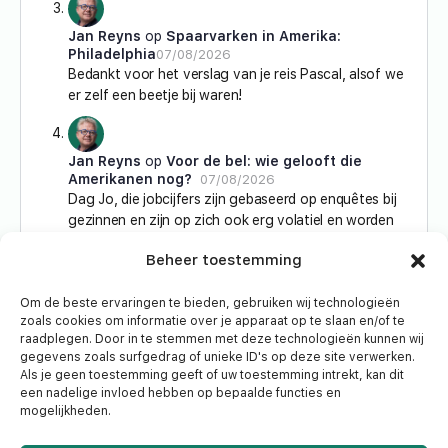
Jan Reyns
op
Spaarvarken in Amerika:
Philadelphia
07/08/2026
Bedankt voor het verslag van je reis Pascal, alsof we
er zelf een beetje bij waren!
Jan Reyns
op
Voor de bel: wie gelooft die
Amerikanen nog?
07/08/2026
Dag Jo, die jobcijfers zijn gebaseerd op enquêtes bij
gezinnen en zijn op zich ook erg volatiel en worden
vaak…
Beheer toestemming
Om de beste ervaringen te bieden, gebruiken wij technologieën
Ruben Helsen
op
Voor de bel: wie gelooft die
zoals cookies om informatie over je apparaat op te slaan en/of te
Amerikanen nog?
07/08/2026
raadplegen. Door in te stemmen met deze technologieën kunnen wij
Normaal kun je je positie in verschillende schijven
gegevens zoals surfgedrag of unieke ID's op deze site verwerken.
opbouwen en via DCA het risico verkleinen dat je
Als je geen toestemming geeft of uw toestemming intrekt, kan dit
tegen een te…
een nadelige invloed hebben op bepaalde functies en
mogelijkheden.