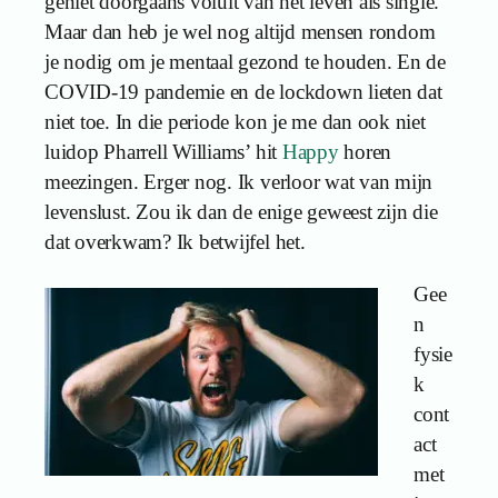
geniet doorgaans voluit van het leven als single.
Maar dan heb je wel nog altijd mensen rondom
je nodig om je mentaal gezond te houden. En de
COVID-19 pandemie en de lockdown lieten dat
niet toe. In die periode kon je me dan ook niet
luidop Pharrell Williams’ hit
Happy
horen
meezingen. Erger nog. Ik verloor wat van mijn
levenslust. Zou ik dan de enige geweest zijn die
dat overkwam? Ik betwijfel het.
Gee
n
fysie
k
cont
act
met