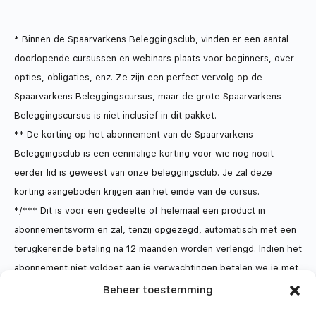
* Binnen de Spaarvarkens Beleggingsclub, vinden er een aantal
doorlopende cursussen en webinars plaats voor beginners, over
opties, obligaties, enz. Ze zijn een perfect vervolg op de
Spaarvarkens Beleggingscursus, maar de grote Spaarvarkens
Beleggingscursus is niet inclusief in dit pakket.
** De korting op het abonnement van de Spaarvarkens
Beleggingsclub is een eenmalige korting voor wie nog nooit
eerder lid is geweest van onze beleggingsclub. Je zal deze
korting aangeboden krijgen aan het einde van de cursus.
*/*** Dit is voor een gedeelte of helemaal een product in
abonnementsvorm en zal, tenzij opgezegd, automatisch met een
terugkerende betaling na 12 maanden worden verlengd. Indien het
abonnement niet voldoet aan je verwachtingen betalen we je met
alle plezier en zonder problemen binnen een termijn van 30 dagen
Beheer toestemming
terug, dat is langer dan het wettelijk minimum. We zijn echter