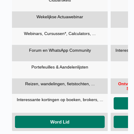
Clubartikels
Wekelijkse Actuawebinar
Webinars, Cursussen*, Calculators, ...
Forum en WhatsApp Community
Interessa
Portefeuilles & Aandelenlijsten
Reizen, wandelingen, fietstochten, ...
Ontvang
Spa
Interessante kortingen op boeken, brokers, ...
Word Lid