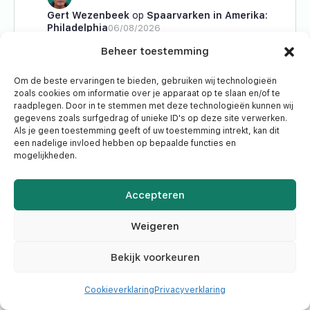
Gert Wezenbeek
op
Spaarvarken in Amerika:
Philadelphia
06/08/2026
Leuk om te lezen! En ja, toen kwamen mensen nog in
Beheer toestemming
opstand… Er waren nog geen ‘gecreëerde’
behoeftes zoals die…
Om de beste ervaringen te bieden, gebruiken wij technologieën
zoals cookies om informatie over je apparaat op te slaan en/of te
raadplegen. Door in te stemmen met deze technologieën kunnen wij
willy-vermuyten
op
Spaarvarken in Amerika:
gegevens zoals surfgedrag of unieke ID's op deze site verwerken.
Galena
06/08/2026
Als je geen toestemming geeft of uw toestemming intrekt, kan dit
Heel interessante en vlot leesbare verslaggeving. Er
een nadelige invloed hebben op bepaalde functies en
mogelijkheden.
schuilt een goed journalist in jou. 👌
Accepteren
koen vangenechten
op
Na de bel: ruimte voor
herstel?
06/08/2026
Weigeren
Dat ik het zelf niet meer weet, Jan. ;)
Bekijk voorkeuren
David Hendrix
op
Voor de bel: MercadoLibre en
AppLovin voelen druk
06/08/2026
Cookieverklaring
Privacyverklaring
Dag Wim, bedankt voor de reactie. Sandisk is