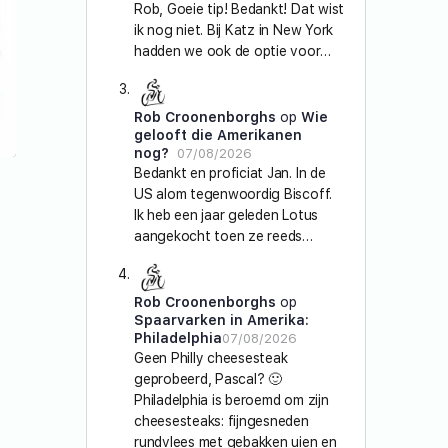
Rob, Goeie tip! Bedankt! Dat wist
ik nog niet. Bij Katz in New York
hadden we ook de optie voor…
Rob Croonenborghs
op
Wie
gelooft die Amerikanen
nog?
07/08/2026
Bedankt en proficiat Jan. In de
US alom tegenwoordig Biscoff.
Ik heb een jaar geleden Lotus
aangekocht toen ze reeds…
Rob Croonenborghs
op
Spaarvarken in Amerika:
Philadelphia
07/08/2026
Geen Philly cheesesteak
geprobeerd, Pascal? 🙂
Philadelphia is beroemd om zijn
cheesesteaks: fijngesneden
rundvlees met gebakken uien en