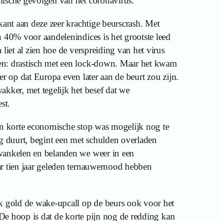
mische gevolgen van het coronavirus.
kant aan deze zeer krachtige beurscrash. Met
n 40% voor aandelenindices is het grootste leed
 liet al zien hoe de verspreiding van het virus
n: drastisch met een lock-down. Maar het kwam
er op dat Europa even later aan de beurt zou zijn.
akker, met tegelijk het besef dat we
st.
en korte economische stop was mogelijk nog te
ng duurt, begint een met schulden overladen
wankelen en belanden we weer in een
r tien jaar geleden ternauwernood hebben
k gold de wake-upcall op de beurs ook voor het
. De hoop is dat de korte pijn nog de redding kan