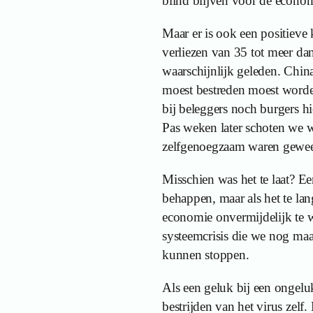
blind blijven voor de econo
Maar er is ook een positieve 
verliezen van 35 tot meer da
waarschijnlijk geleden. China
moest bestreden moest worde
bij beleggers noch burgers hi
Pas weken later schoten we w
zelfgenoegzaam waren gewee
Misschien was het te laat? E
behappen, maar als het te la
economie onvermijdelijk te 
systeemcrisis die we nog maa
kunnen stoppen.
Als een geluk bij een ongelu
bestrijden van het virus zelf