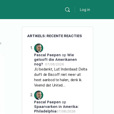
Log in
ARTIKELS: RECENTE REACTIES
s
Pascal Paepen
op
Wie
gelooft die Amerikanen
nog?
07/08/2026
JIJ bedankt, Lut! Inderdaad: Delta
durft de Biscoff niet meer uit
heet aanbod te halen, denk ik.
Veemd dat United…
Pascal Paepen
op
Spaarvarken in Amerika:
Philadelphia
07/08/2026