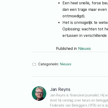
Een heel snelle, forse be
dan een trage maar even f
ontmoedigd).
Het is onmogelijk te wete
Oplossing: wachten tot het
ertussen in verschillende
Published in
Nieuws
Categorieën:
Nieuws
Jan Reyns
Jan Reyns is financieel journalist. Hi
doet hij verslag over beurs en belegg
Federatie van Beleggers (VFB) en is a