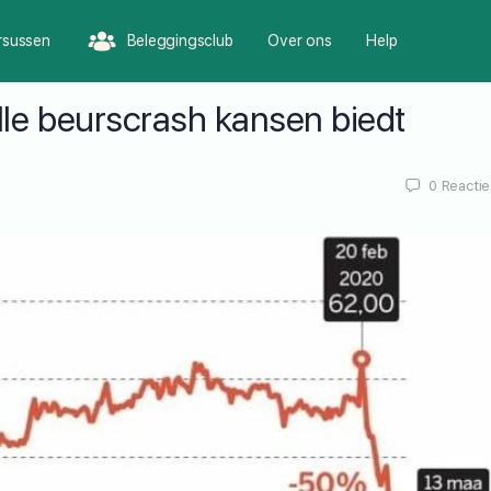
rsussen
Beleggingsclub
Over ons
Help
le beurscrash kansen biedt
0
Reactie