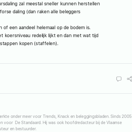
ursdaling zal meestal sneller kunnen herstellen
orse daling (dan raken alle beleggers
n of een aandeel helemaal op de bodem is.
 koersniveau redelijk lijkt en dan met wat tijd
 stappen kopen (staffelen).
j werkte onder meer voor Trends, Knack en beleggingsbladen. Sinds 2005 
en voor  De Standaard. Hij was ook hoofdredacteur bij de Vlaamse 
uteur en bestuurder.