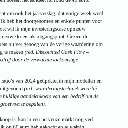
nt om ook het jaarverslag, dat vorige week werd
n. Ik heb het doorgenomen en enkele punten voor
ost wil ik mijn investeringscase opnieuw
 nieuwe koers als uitgangspunt. Gezien de
koers nu ver genoeg van de vorige waardering om
g te maken
(red. Discounted Cash Flow –
edrijf door de verwachte toekomstige
n ratio’s van 2024 geüpdatet in mijn modellen en
itgevoerd
(red. waarderingstechniek waarbij
e huidige aandelenkoers van een bedrijf om de
groeivoet te bepalen)
.
koop is, kan in een nerveuze markt nog veel
ik op 60 euro heb gekocht en er weinig