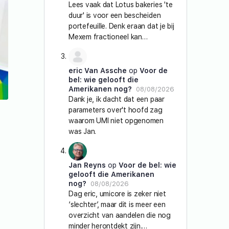
Lees vaak dat Lotus bakeries 'te
duur' is voor een bescheiden
portefeuille. Denk eraan dat je bij
Mexem fractioneel kan…
eric Van Assche
op
Voor de
bel: wie gelooft die
Amerikanen nog?
08/08/2026
Dank je, ik dacht dat een paar
parameters over't hoofd zag
waarom UMI niet opgenomen
was Jan.
Jan Reyns
op
Voor de bel: wie
gelooft die Amerikanen
nog?
08/08/2026
Dag eric, umicore is zeker niet
‘slechter’, maar dit is meer een
overzicht van aandelen die nog
minder herontdekt zijn.…