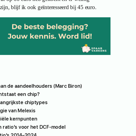
jn, blijf ik ook geïnteresseerd bij 45 euro.
 aan de aandeelhouders (Marc Biron)
ntstaat een chip?
angrijkste chiptypes
gie van Melexis
ciële kernpunten
n ratio’s voor het DCF-model
atio’s 2014–2024