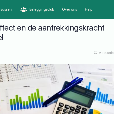
rsussen
Beleggingsclub
Over ons
Help
ffect en de aantrekkingskracht
l
6
Reactie