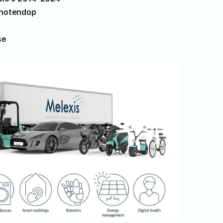
 notendop
se