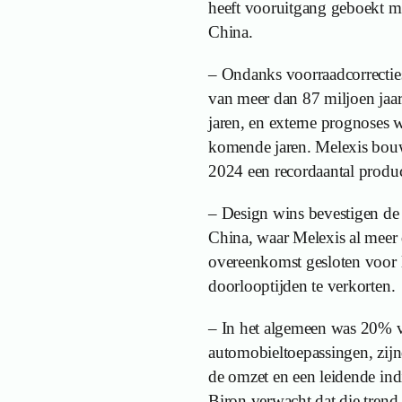
heeft vooruitgang geboekt me
China.
– Ondanks voorraadcorrecties
van meer dan 87 miljoen jaarl
jaren, en externe prognoses w
komende jaren. Melexis bouwt
2024 een recordaantal produc
– Design wins bevestigen de 
China, waar Melexis al meer d
overeenkomst gesloten voor 
doorlooptijden te verkorten.
– In het algemeen was 20% v
automobieltoepassingen, zijn
de omzet en een leidende ind
Biron verwacht dat die trend 