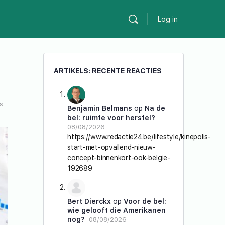
Log in
ARTIKELS: RECENTE REACTIES
s
Benjamin Belmans
op
Na de
bel: ruimte voor herstel?
08/08/2026
https://www.redactie24.be/lifestyle/kinepolis-
start-met-opvallend-nieuw-
concept-binnenkort-ook-belgie-
192689
Bert Dierckx
op
Voor de bel:
wie gelooft die Amerikanen
nog?
08/08/2026