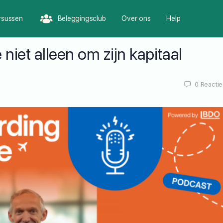
rsussen
Beleggingsclub
Over ons
Help
 niet alleen om zijn kapitaal
0
Reactie