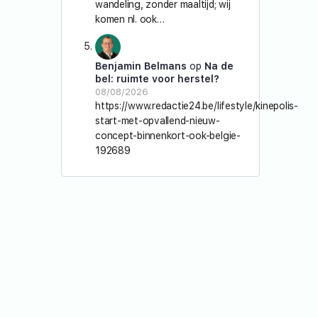
wandeling, zonder maaltijd; wij
komen nl. ook…
Benjamin Belmans
op
Na de
bel: ruimte voor herstel?
08/08/2026
https://www.redactie24.be/lifestyle/kinepolis-
start-met-opvallend-nieuw-
concept-binnenkort-ook-belgie-
192689