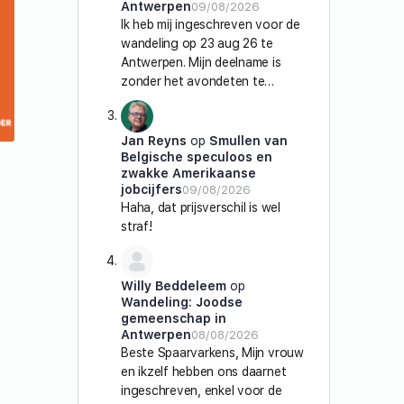
Antwerpen
09/08/2026
Ik heb mij ingeschreven voor de
wandeling op 23 aug 26 te
Antwerpen. Mijn deelname is
zonder het avondeten te…
Jan Reyns
op
Smullen van
Belgische speculoos en
zwakke Amerikaanse
jobcijfers
09/08/2026
Haha, dat prijsverschil is wel
straf!
Willy Beddeleem
op
Wandeling: Joodse
gemeenschap in
Antwerpen
08/08/2026
Beste Spaarvarkens, Mijn vrouw
en ikzelf hebben ons daarnet
ingeschreven, enkel voor de