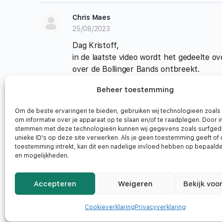
Chris Maes
25/08/2023
Dag Kristoff,
in de laatste video wordt het gedeelte 
over de Bollinger Bands ontbreekt.
Dit ter info.
Beheer toestemming
Chris
Login om te reageren
Om de beste ervaringen te bieden, gebruiken wij technologieën zoals
om informatie over je apparaat op te slaan en/of te raadplegen. Door i
stemmen met deze technologieën kunnen wij gegevens zoals surfged
unieke ID's op deze site verwerken. Als je geen toestemming geeft of
toestemming intrekt, kan dit een nadelige invloed hebben op bepaalde
en mogelijkheden.
Accepteren
Weigeren
Bekijk voo
© 2026 - Spaarvarkens.be - Hangarstraat 22, 2400 MOL
Cookieverklaring
Privacyverklaring