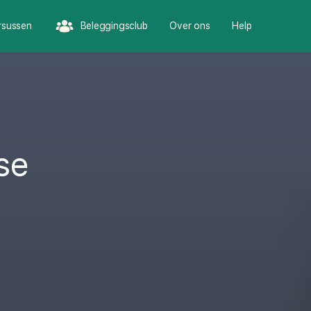
rsussen
Beleggingsclub
Over ons
Help
se