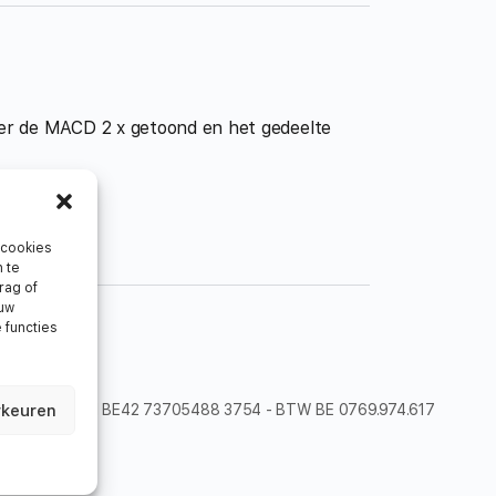
over de MACD 2 x getoond en het gedeelte
 cookies
n te
rag of
 uw
 functies
rkeuren
 - België - IBAN BE42 73705488 3754 - BTW BE 0769.974.617